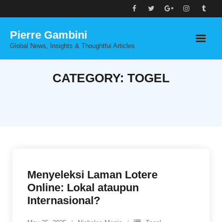
Skip
to
Pierre Gambini
content
Global News, Insights & Thoughtful Articles
CATEGORY:
TOGEL
Menyeleksi Laman Lotere
Online: Lokal ataupun
Internasional?