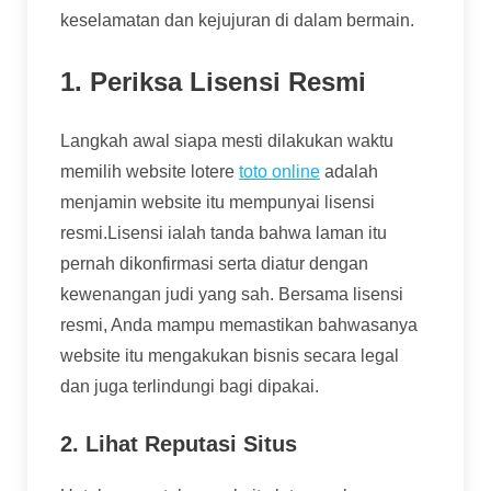
keselamatan dan kejujuran di dalam bermain.
1. Periksa Lisensi Resmi
Langkah awal siapa mesti dilakukan waktu
memilih website lotere
toto online
adalah
menjamin website itu mempunyai lisensi
resmi.Lisensi ialah tanda bahwa laman itu
pernah dikonfirmasi serta diatur dengan
kewenangan judi yang sah. Bersama lisensi
resmi, Anda mampu memastikan bahwasanya
website itu mengakukan bisnis secara legal
dan juga terlindungi bagi dipakai.
2. Lihat Reputasi Situs