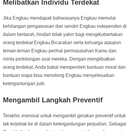
Melibatkan Individu Terdekat
Jika Engkau mendapati bahwasanya Engkau memulai
kehilangan pengawasan dari sendiri Engkau independen di
dalam bertaruh, hindari tidak yakin bagi mengikutsertakan
orang terdekat Engkau.Bicarakan serta keluarga ataupun
teman-teman Engkau perihal permasalahan Kamu dan
minta pertolongan asal mereka. Dengan menglibatkan
orang terdekat, Anda bakal memperoleh bantuan moral dan
bantuan siapa bisa menolong Engkau menyelesaikan
ketergantungan judi.
Mengambil Langkah Preventif
Terakhir, esensial untuk mengambil gerakan preventif untuk
tak terjebak ke di dalam ketergantungan perjudian. Sebagai