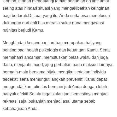
Contoh, hindari mendatangi laman perjudian on line amat
sering atau hindari situasi yang mengakibatkan keinginan
bagi bertaruh.Di Luar yang itu, Anda serta bisa menelusuri
dukungan dari ahli bila merasa sukar guna mengawasi
rutinitas berjudi Kamu.
Menghindari kecanduan taruhan merupakan hal yang
penting bagi health psikologis dan keuangan Kamu. Serta
memahami ancaman, memutuskan batas waktu dan juga
dana, menjauhi mood, ajeg perhatian pada maksud lainnya,
bermain-main bersama bijak, mengikutsertakan individu
terdekat, serta memungut langkah preventif, Kamu dapat
mengendalikan rutinitas bermain judi Anda dengan lebih
banyak efektif.Selalu ingat kalau judi semestinya menjadi
rekreasi saja, bukanlah menjadi asal utama sebab
kebahagiaan Anda.