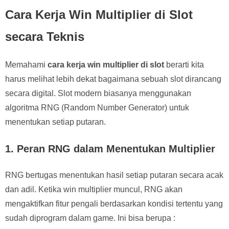
Cara Kerja Win Multiplier di Slot
secara Teknis
Memahami
cara kerja win multiplier di slot
berarti kita
harus melihat lebih dekat bagaimana sebuah slot dirancang
secara digital. Slot modern biasanya menggunakan
algoritma RNG (Random Number Generator) untuk
menentukan setiap putaran.
1. Peran RNG dalam Menentukan Multiplier
RNG bertugas menentukan hasil setiap putaran secara acak
dan adil. Ketika win multiplier muncul, RNG akan
mengaktifkan fitur pengali berdasarkan kondisi tertentu yang
sudah diprogram dalam game. Ini bisa berupa :