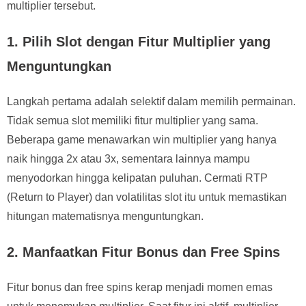
multiplier tersebut.
1. Pilih Slot dengan Fitur Multiplier yang
Menguntungkan
Langkah pertama adalah selektif dalam memilih permainan.
Tidak semua slot memiliki fitur multiplier yang sama.
Beberapa game menawarkan win multiplier yang hanya
naik hingga 2x atau 3x, sementara lainnya mampu
menyodorkan hingga kelipatan puluhan. Cermati RTP
(Return to Player) dan volatilitas slot itu untuk memastikan
hitungan matematisnya menguntungkan.
2. Manfaatkan Fitur Bonus dan Free Spins
Fitur bonus dan free spins kerap menjadi momen emas