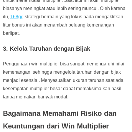
untuk menemukan multiplier. Saat fitur ini aktif, multiplier
biasanya meningkat atau lebih sering muncul. Oleh karena
itu,
168gg
strategi bermain yang fokus pada mengaktifkan
fitur bonus ini akan menambah peluang kemenangan
berlipat.
3. Kelola Taruhan dengan Bijak
Penggunaan win multiplier bisa sangat memengaruhi nilai
kemenangan, sehingga mengelola taruhan dengan bijak
menjadi esensial. Menyesuaikan ukuran taruhan saat ada
kesempatan multiplier besar dapat memaksimalkan hasil
tanpa memakan banyak modal.
Bagaimana Memahami Risiko dan
Keuntungan dari Win Multiplier