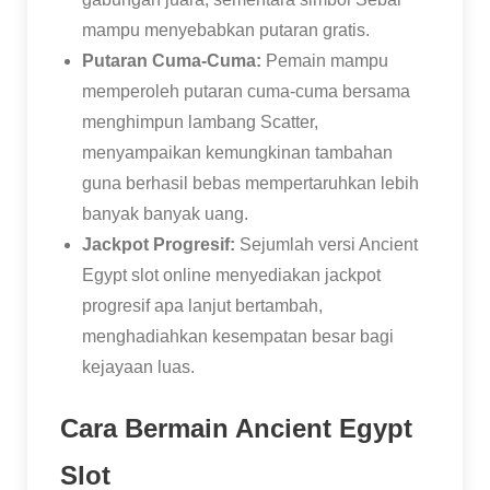
mampu menyebabkan putaran gratis.
Putaran Cuma-Cuma:
Pemain mampu
memperoleh putaran cuma-cuma bersama
menghimpun lambang Scatter,
menyampaikan kemungkinan tambahan
guna berhasil bebas mempertaruhkan lebih
banyak banyak uang.
Jackpot Progresif:
Sejumlah versi Ancient
Egypt slot online menyediakan jackpot
progresif apa lanjut bertambah,
menghadiahkan kesempatan besar bagi
kejayaan luas.
Cara Bermain Ancient Egypt
Slot