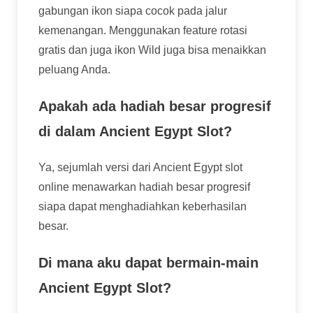
gabungan ikon siapa cocok pada jalur
kemenangan. Menggunakan feature rotasi
gratis dan juga ikon Wild juga bisa menaikkan
peluang Anda.
Apakah ada hadiah besar progresif
di dalam Ancient Egypt Slot?
Ya, sejumlah versi dari Ancient Egypt slot
online menawarkan hadiah besar progresif
siapa dapat menghadiahkan keberhasilan
besar.
Di mana aku dapat bermain-main
Ancient Egypt Slot?