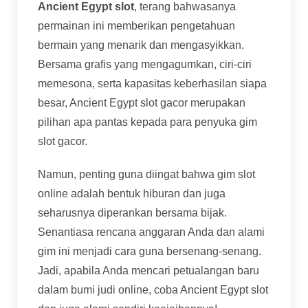
Ancient Egypt slot
, terang bahwasanya
permainan ini memberikan pengetahuan
bermain yang menarik dan mengasyikkan.
Bersama grafis yang mengagumkan, ciri-ciri
memesona, serta kapasitas keberhasilan siapa
besar, Ancient Egypt slot gacor merupakan
pilihan apa pantas kepada para penyuka gim
slot gacor.
Namun, penting guna diingat bahwa gim slot
online adalah bentuk hiburan dan juga
seharusnya diperankan bersama bijak.
Senantiasa rencana anggaran Anda dan alami
gim ini menjadi cara guna bersenang-senang.
Jadi, apabila Anda mencari petualangan baru
dalam bumi judi online, coba Ancient Egypt slot