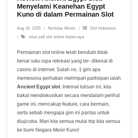
Menyelami Keanehan Egypt
Kuno di dalam Permainan Slot
Aug 19, 2025
Nicholas Morris
Slot Indonesia
situs judi slot online terpercaya
Permainan slot online telah berubah tidak
benar satu rupa rekreasi yang ter- dikenal di
casino di internet. Salah no. 1 gim apa
memesona perhatian melimpah partisipan ialah
Ancient Egypt slot
. Internal tulisan ini, kita
bakal mendiskusikan secara mendalam perihal
game ini, mencakup feature, cara bermain,
serta sebab mengapa gim ini pantas untuk
diujicoba. Mari kita semua mulai trip kita semua
ke bumi Negara Mesir Kuno!