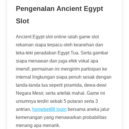
Pengenalan Ancient Egypt
Slot
Ancient Egypt slot online ialah game slot
rekaman siapa terpacu oleh keanehan dan
teka-teki peradaban Egypt Tua. Serta gambar
siapa menawan dan juga efek vokal apa
imersif, permainan ini mengirim partisipan ke
internal lingkungan siapa penuh sesak dengan
tanda-tanda tua seperti piramida, dewa-dewi
Negara Mesir, serta artefak mahal. Game ini
umumnya terdiri sebab 5 putaran serta 3
antrian,
homebet88 login
bersama aneka jalur
kemenangan yang menawarkan probabilitas
menang apa menarik.