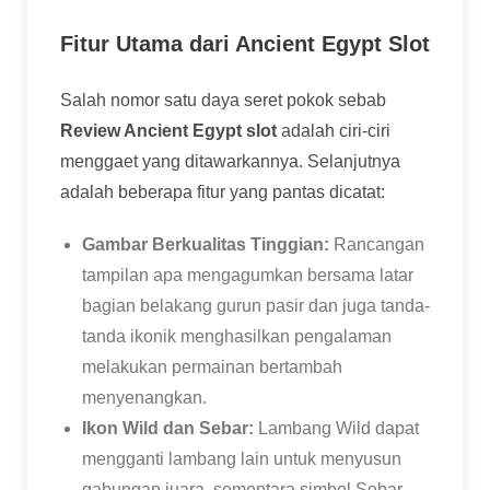
Fitur Utama dari Ancient Egypt Slot
Salah nomor satu daya seret pokok sebab
Review Ancient Egypt slot
adalah ciri-ciri
menggaet yang ditawarkannya. Selanjutnya
adalah beberapa fitur yang pantas dicatat:
Gambar Berkualitas Tinggian:
Rancangan
tampilan apa mengagumkan bersama latar
bagian belakang gurun pasir dan juga tanda-
tanda ikonik menghasilkan pengalaman
melakukan permainan bertambah
menyenangkan.
Ikon Wild dan Sebar:
Lambang Wild dapat
mengganti lambang lain untuk menyusun
gabungan juara, sementara simbol Sebar