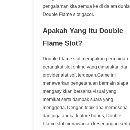
pengalaman kita semua ke di dalam dunia
Double Flame slot gacor.
Apakah Yang Itu Double
Flame Slot?
Double Flame slot merupakan permainan
perangkat slot online yang dimajukan dari
provider alat soft terdepan.Game ini
menawarkan pengetahuan bermain siapa
mengasyikkan bersama visual yang
memikat serta dampak suara yang
menggoda. Dengan topik apa memesona
dan juga aneka feature bonus, Double
Flame slot menawarkan kesenangan serta