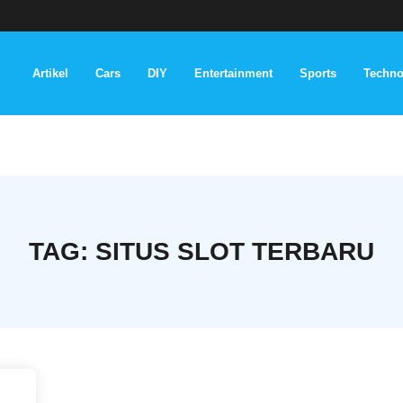
Artikel
Cars
DIY
Entertainment
Sports
Techno
TAG:
SITUS SLOT TERBARU