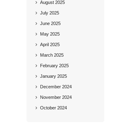
August 2025
July 2025
June 2025
May 2025
April 2025
March 2025
February 2025
January 2025
December 2024
November 2024
October 2024