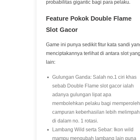
probabilitas gigantic bagi para pelaku.
Feature Pokok Double Flame
Slot Gacor
Game ini punya sedikit fitur kata sandi yan
menciptakannya terlihat di antara slot yan
lain:
Gulungan Ganda: Salah no.1 ciri khas
sebab Double Flame slot gacor ialah
adanya gulungan lipat apa
membolehkan pelaku bagi memperoleh
campuran keberhasilan lebih melimpah
di dalam no. 1 rotasi.
Lambang Wild serta Sebar: Ikon wild
mampu mengubah lambang lain guna