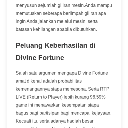
menyusun sejumlah giliran mesin.Anda mampu
memutuskan seberapa berlimpah giliran apa
ingin Anda jalankan melalui mesin, serta
batasan kehilangan apabila dibutuhkan.
Peluang Keberhasilan di
Divine Fortune
Salah satu argumen mengapa Divine Fortune
amat dikenal adalah probabilitas
kemenangannya siapa memesona. Serta RTP
LIVE (Return to Player) lebih kurang 96.59%,
game ini menawarkan kesempatan siapa
bagus bagi partisipan bagi mencapai kejayaan.
Kecuali itu, serta adanya hadiah besar