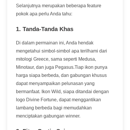
Selanjutnya merupakan beberapa feature
pokok apa perlu Anda tahu:
1. Tanda-Tanda Khas
Di dalam permainan ini, Anda hendak
mengetahui simbol-simbol apa terilhami dari
mitologi Greece, sama seperti Medusa,
Minotaur, dan juga Pegasus.Tiap ikon punya
harga siapa berbeda, dan gabungan khusus
dapat menyampaikan pelunasan yang
bermanfaat. Ikon Wild, siapa ditandai dengan
logo Divine Fortune, dapat menggantikan
lambang berbeda bagi memudahkan
menciptakan gabungan winner.