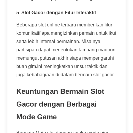
5. Slot Gacor dengan Fitur Interaktif
Beberapa slot online terbaru memberikan fitur
komunikatif apa mengizinkan pemain untuk ikut
serta lebih internal permainan. Misalnya,
partisipan dapat menentukan lambang maupun
memungut putusan akhir siapa mempengaruhi
buah gim.Ini meningkatkan unsur taktik dan
juga kebahagiaan di dalam bermain slot gacor.
Keuntungan Bermain Slot
Gacor dengan Berbagai
Mode Game
Bermain-Main slot dengan aneka mode gim