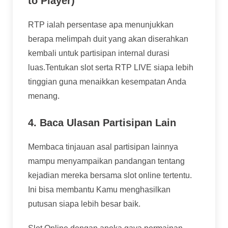
to Player)
RTP ialah persentase apa menunjukkan
berapa melimpah duit yang akan diserahkan
kembali untuk partisipan internal durasi
luas.Tentukan slot serta RTP LIVE siapa lebih
tinggian guna menaikkan kesempatan Anda
menang.
4. Baca Ulasan Partisipan Lain
Membaca tinjauan asal partisipan lainnya
mampu menyampaikan pandangan tentang
kejadian mereka bersama slot online tertentu.
Ini bisa membantu Kamu menghasilkan
putusan siapa lebih besar baik.