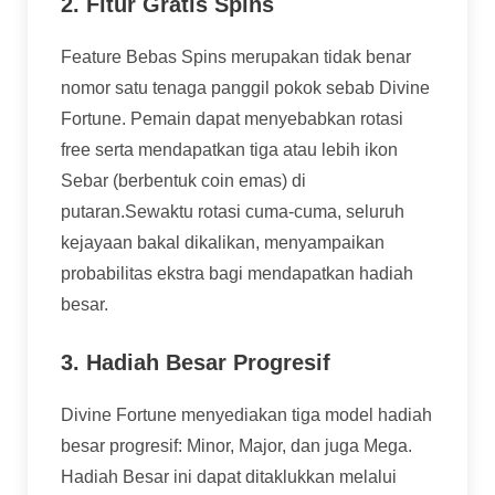
2. Fitur Gratis Spins
Feature Bebas Spins merupakan tidak benar
nomor satu tenaga panggil pokok sebab Divine
Fortune. Pemain dapat menyebabkan rotasi
free serta mendapatkan tiga atau lebih ikon
Sebar (berbentuk coin emas) di
putaran.Sewaktu rotasi cuma-cuma, seluruh
kejayaan bakal dikalikan, menyampaikan
probabilitas ekstra bagi mendapatkan hadiah
besar.
3. Hadiah Besar Progresif
Divine Fortune menyediakan tiga model hadiah
besar progresif: Minor, Major, dan juga Mega.
Hadiah Besar ini dapat ditaklukkan melalui