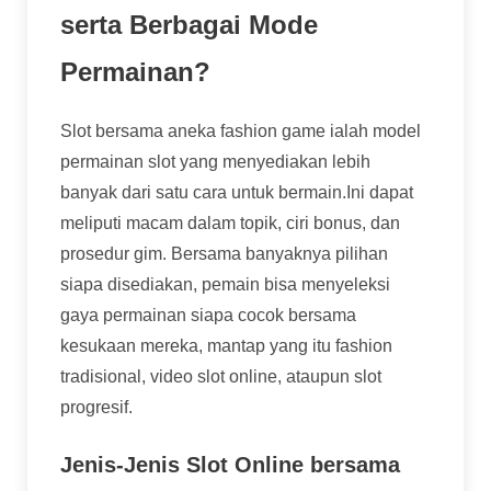
serta Berbagai Mode
Permainan?
Slot bersama aneka fashion game ialah model
permainan slot yang menyediakan lebih
banyak dari satu cara untuk bermain.Ini dapat
meliputi macam dalam topik, ciri bonus, dan
prosedur gim. Bersama banyaknya pilihan
siapa disediakan, pemain bisa menyeleksi
gaya permainan siapa cocok bersama
kesukaan mereka, mantap yang itu fashion
tradisional, video slot online, ataupun slot
progresif.
Jenis-Jenis Slot Online bersama