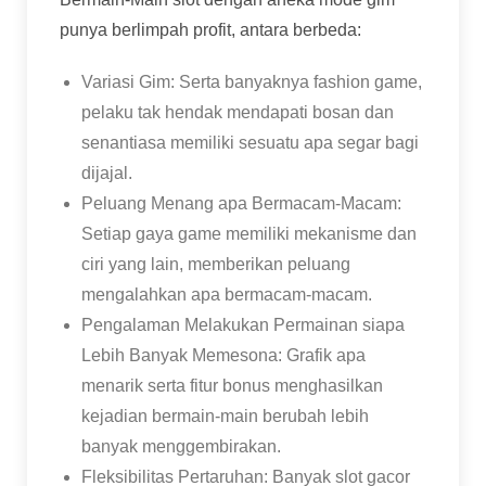
punya berlimpah profit, antara berbeda:
Variasi Gim: Serta banyaknya fashion game,
pelaku tak hendak mendapati bosan dan
senantiasa memiliki sesuatu apa segar bagi
dijajal.
Peluang Menang apa Bermacam-Macam:
Setiap gaya game memiliki mekanisme dan
ciri yang lain, memberikan peluang
mengalahkan apa bermacam-macam.
Pengalaman Melakukan Permainan siapa
Lebih Banyak Memesona: Grafik apa
menarik serta fitur bonus menghasilkan
kejadian bermain-main berubah lebih
banyak menggembirakan.
Fleksibilitas Pertaruhan: Banyak slot gacor