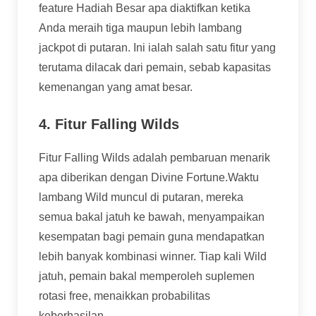
feature Hadiah Besar apa diaktifkan ketika
Anda meraih tiga maupun lebih lambang
jackpot di putaran. Ini ialah salah satu fitur yang
terutama dilacak dari pemain, sebab kapasitas
kemenangan yang amat besar.
4. Fitur Falling Wilds
Fitur Falling Wilds adalah pembaruan menarik
apa diberikan dengan Divine Fortune.Waktu
lambang Wild muncul di putaran, mereka
semua bakal jatuh ke bawah, menyampaikan
kesempatan bagi pemain guna mendapatkan
lebih banyak kombinasi winner. Tiap kali Wild
jatuh, pemain bakal memperoleh suplemen
rotasi free, menaikkan probabilitas
keberhasilan.