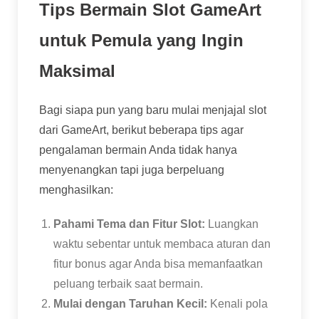
Tips Bermain Slot GameArt
untuk Pemula yang Ingin
Maksimal
Bagi siapa pun yang baru mulai menjajal slot
dari GameArt, berikut beberapa tips agar
pengalaman bermain Anda tidak hanya
menyenangkan tapi juga berpeluang
menghasilkan:
Pahami Tema dan Fitur Slot:
Luangkan
waktu sebentar untuk membaca aturan dan
fitur bonus agar Anda bisa memanfaatkan
peluang terbaik saat bermain.
Mulai dengan Taruhan Kecil:
Kenali pola