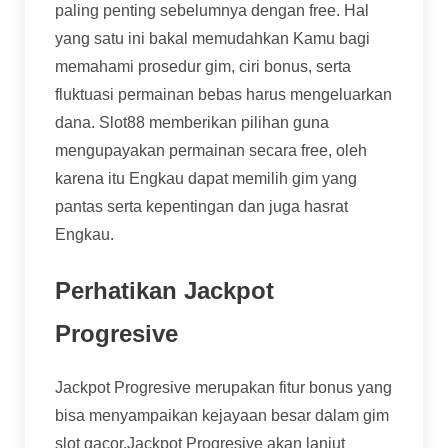
paling penting sebelumnya dengan free. Hal
yang satu ini bakal memudahkan Kamu bagi
memahami prosedur gim, ciri bonus, serta
fluktuasi permainan bebas harus mengeluarkan
dana. Slot88 memberikan pilihan guna
mengupayakan permainan secara free, oleh
karena itu Engkau dapat memilih gim yang
pantas serta kepentingan dan juga hasrat
Engkau.
Perhatikan Jackpot
Progresive
Jackpot Progresive merupakan fitur bonus yang
bisa menyampaikan kejayaan besar dalam gim
slot gacor.Jackpot Progresive akan lanjut