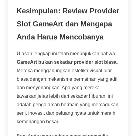
Kesimpulan: Review Provider
Slot GameArt dan Mengapa
Anda Harus Mencobanya
Ulasan lengkap ini telah menunjukkan bahwa
GameArt bukan sekadar provider slot biasa
.
Mereka menggabungkan estetika visual luar
biasa dengan mekanisme permainan yang adil
dan menyenangkan. Apa yang mereka
tawarkan jelas lebih dari sekadar hiburan; ini
adalah pengalaman bermain yang memadukan
seni, inovasi, dan peluang nyata untuk meraih
kemenangan besar.