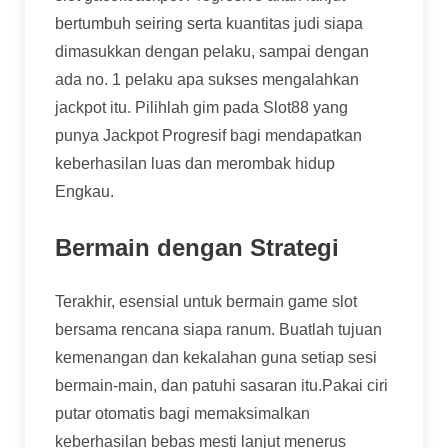
bertumbuh seiring serta kuantitas judi siapa
dimasukkan dengan pelaku, sampai dengan
ada no. 1 pelaku apa sukses mengalahkan
jackpot itu. Pilihlah gim pada Slot88 yang
punya Jackpot Progresif bagi mendapatkan
keberhasilan luas dan merombak hidup
Engkau.
Bermain dengan Strategi
Terakhir, esensial untuk bermain game slot
bersama rencana siapa ranum. Buatlah tujuan
kemenangan dan kekalahan guna setiap sesi
bermain-main, dan patuhi sasaran itu.Pakai ciri
putar otomatis bagi memaksimalkan
keberhasilan bebas mesti lanjut menerus