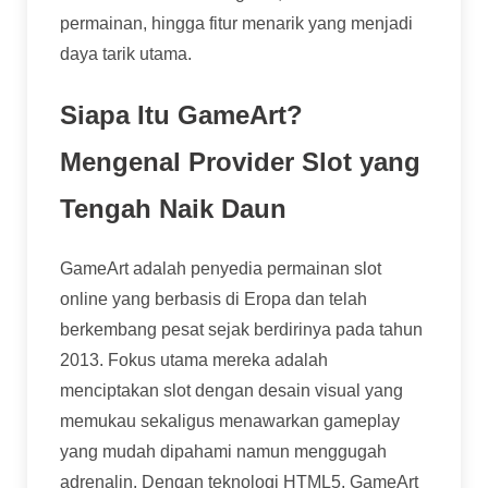
permainan, hingga fitur menarik yang menjadi
daya tarik utama.
Siapa Itu GameArt?
Mengenal Provider Slot yang
Tengah Naik Daun
GameArt adalah penyedia permainan slot
online yang berbasis di Eropa dan telah
berkembang pesat sejak berdirinya pada tahun
2013. Fokus utama mereka adalah
menciptakan slot dengan desain visual yang
memukau sekaligus menawarkan gameplay
yang mudah dipahami namun menggugah
adrenalin. Dengan teknologi HTML5, GameArt