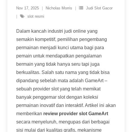
Nov 17, 2025
Nicholas Morris
Judi Slot Gacor
slot resmi
Dalam kancah industri judi online yang
semakin kompetitif, pemilihan pengembang
permainan menjadi kunci utama bagi para
pemain untuk mendapatkan pengalaman
bermain yang tidak hanya seru tapi juga
berkualitas. Salah satu nama yang tidak bisa
dipandang sebelah mata adalah GameArt –
sebuah provider slot yang telah memikat
banyak penggemar slot dengan koleksi
permainan inovatif dan interaktif. Artikel ini akan
memberikan
review provider slot GameArt
secara menyeluruh, mengupas dari berbagai
sisi mulai dari kualitas grafis, mekanisme