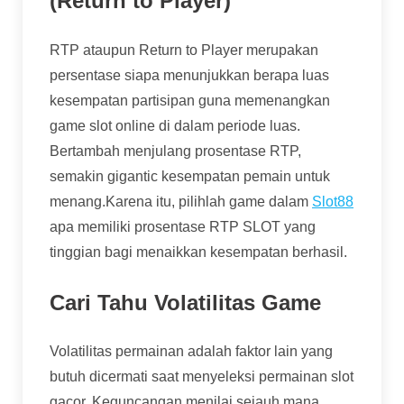
(Return to Player)
RTP ataupun Return to Player merupakan
persentase siapa menunjukkan berapa luas
kesempatan partisipan guna memenangkan
game slot online di dalam periode luas.
Bertambah menjulang prosentase RTP,
semakin gigantic kesempatan pemain untuk
menang.Karena itu, pilihlah game dalam
Slot88
apa memiliki prosentase RTP SLOT yang
tinggian bagi menaikkan kesempatan berhasil.
Cari Tahu Volatilitas Game
Volatilitas permainan adalah faktor lain yang
butuh dicermati saat menyeleksi permainan slot
gacor. Keguncangan menilai sejauh mana