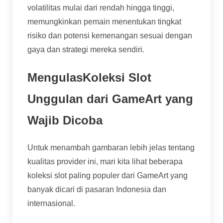
volatilitas mulai dari rendah hingga tinggi,
memungkinkan pemain menentukan tingkat
risiko dan potensi kemenangan sesuai dengan
gaya dan strategi mereka sendiri.
MengulasKoleksi Slot
Unggulan dari GameArt yang
Wajib Dicoba
Untuk menambah gambaran lebih jelas tentang
kualitas provider ini, mari kita lihat beberapa
koleksi slot paling populer dari GameArt yang
banyak dicari di pasaran Indonesia dan
internasional.