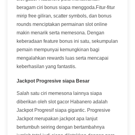
beragam ciri bonus siapa menggoda.Fitur-fitur
mirip free giliran, scatter symbols, dan bonus
rounds menciptakan permainan slot online
makin menarik serta memesona. Dengan
keberadaan feature bonus ini satu, sekumpulan
pemain mempunyai kemungkinan bagi
mengalahkan rewards luas serta mencapai
keberhasilan yang fantastis.
Jackpot Progresive siapa Besar
Salah satu ciri memesona lainnya siapa
diberikan oleh slot gacor Habanero adalah
Jackpot Progresif siapa gigantic. Progresive
Jackpot merupakan jackpot apa lanjut
bertumbuh seiring dengan bertambahnya