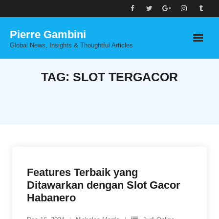
Skip
to
Pierre Gambini
content
Global News, Insights & Thoughtful Articles
TAG:
SLOT TERGACOR
Features Terbaik yang
Ditawarkan dengan Slot Gacor
Habanero