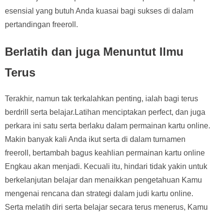
esensial yang butuh Anda kuasai bagi sukses di dalam
pertandingan freeroll.
Berlatih dan juga Menuntut Ilmu
Terus
Terakhir, namun tak terkalahkan penting, ialah bagi terus
berdrill serta belajar.Latihan menciptakan perfect, dan juga
perkara ini satu serta berlaku dalam permainan kartu online.
Makin banyak kali Anda ikut serta di dalam turnamen
freeroll, bertambah bagus keahlian permainan kartu online
Engkau akan menjadi. Kecuali itu, hindari tidak yakin untuk
berkelanjutan belajar dan menaikkan pengetahuan Kamu
mengenai rencana dan strategi dalam judi kartu online.
Serta melatih diri serta belajar secara terus menerus, Kamu