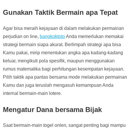
Gunakan Taktik Bermain apa Tepat
Agar bisa meraih kejayaan di dalam melakukan permainan
perjudian on line,
bangkoktoto
Anda memerlukan memakai
strategi bermain siapa akurat. Berlimpah strategi apa bisa
Kamu pakai, mirip menentukan angka apa kadang-kadang
keluar, mengikuti pola spesifik, maupun menggunakan
rumus matematika bagi perhitungan kesempatan kejayaan.
Pilih taktik apa pantas bersama mode melakukan permainan
Kamu dan juga teruslah mengasuh kemampuan Anda
internal bermain-main lotere.
Mengatur Dana bersama Bijak
Saat bermain-main togel onlen, sangat penting bagi mampu