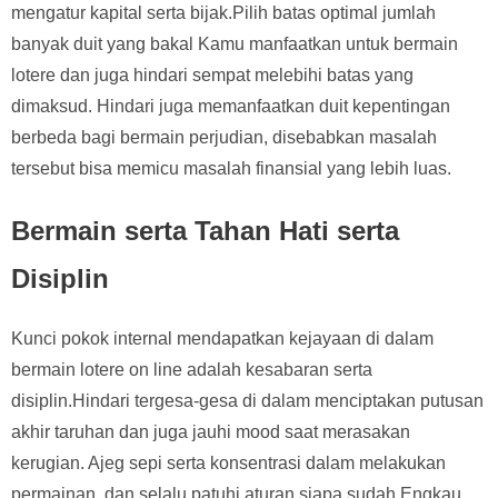
mengatur kapital serta bijak.Pilih batas optimal jumlah
banyak duit yang bakal Kamu manfaatkan untuk bermain
lotere dan juga hindari sempat melebihi batas yang
dimaksud. Hindari juga memanfaatkan duit kepentingan
berbeda bagi bermain perjudian, disebabkan masalah
tersebut bisa memicu masalah finansial yang lebih luas.
Bermain serta Tahan Hati serta
Disiplin
Kunci pokok internal mendapatkan kejayaan di dalam
bermain lotere on line adalah kesabaran serta
disiplin.Hindari tergesa-gesa di dalam menciptakan putusan
akhir taruhan dan juga jauhi mood saat merasakan
kerugian. Ajeg sepi serta konsentrasi dalam melakukan
permainan, dan selalu patuhi aturan siapa sudah Engkau